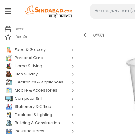
অফার
পেছনে
রিওয়ার্ডস
Food & Grocery
Personal Care
Home & Living
Kids & Baby
Electronics & Appliances
Mobile & Accessories
Computer & IT
Stationery & Office
Electrical & Lighting
Building & Construction
Industrial Items