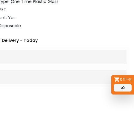
ype: One Time Plastic Glass
 PET
ent: Yes
Disposable
 Delivery
-
Today
0
টি পণ্য
৳
0