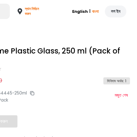
স্থান নির্বাচন
|
লগ ইন
English
বাংলা
করুন
e Plastic Glass, 250 ml (Pack of
0
মিনিমাম অর্ডার
:
1
54445-250ml
মজুত শেষ
Pack
 করুন