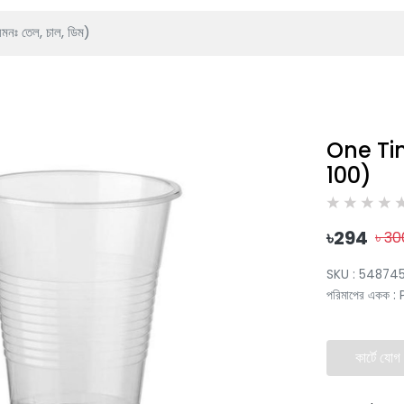
One Tim
100)
৳
294
৳
30
SKU :
54874
পরিমাপের একক
:
কার্টে যোগ