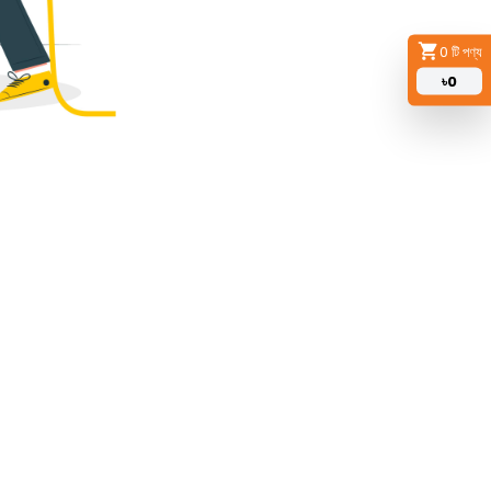
0
টি পণ্য
৳
0