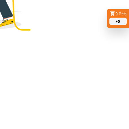
0
টি পণ্য
৳
0