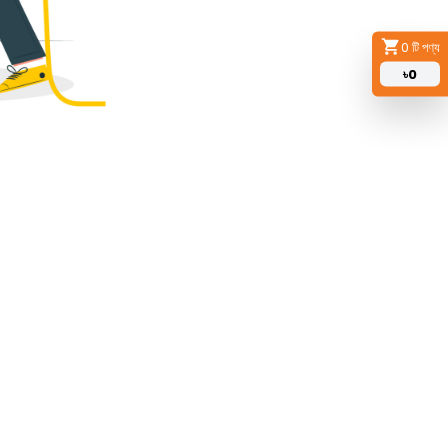
0
টি পণ্য
৳
0