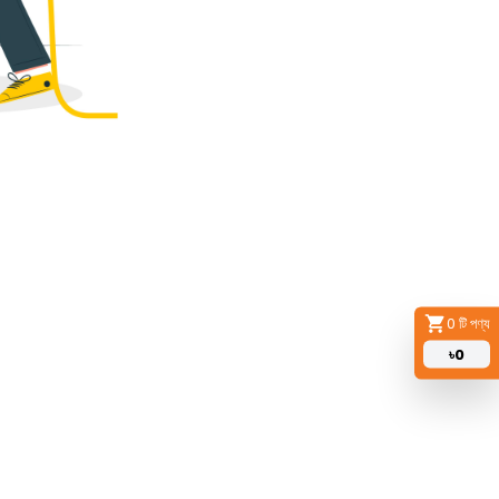
0
টি পণ্য
৳
0