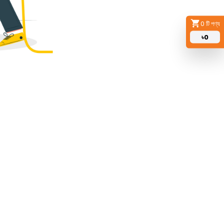
0
টি পণ্য
৳
0