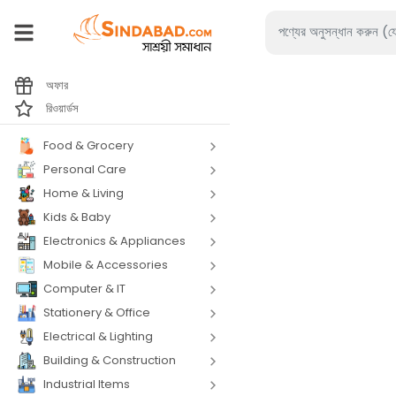
অফার
রিওয়ার্ডস
Food & Grocery
Personal Care
Home & Living
Kids & Baby
Electronics & Appliances
Mobile & Accessories
Computer & IT
Stationery & Office
Electrical & Lighting
Building & Construction
Industrial Items