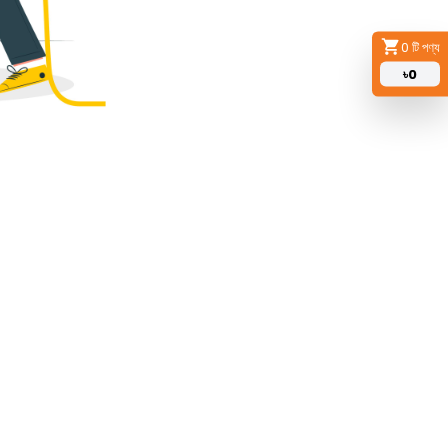
0
টি পণ্য
৳
0