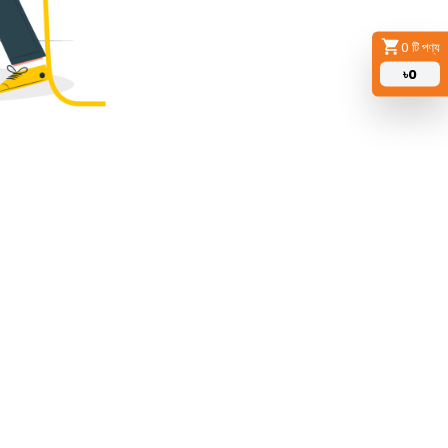
0
টি পণ্য
৳
0