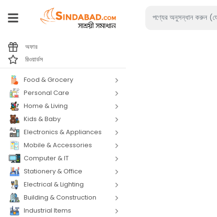
অফার
রিওয়ার্ডস
Food & Grocery
Personal Care
Home & Living
Kids & Baby
Electronics & Appliances
Mobile & Accessories
Computer & IT
Stationery & Office
Electrical & Lighting
Building & Construction
Industrial Items