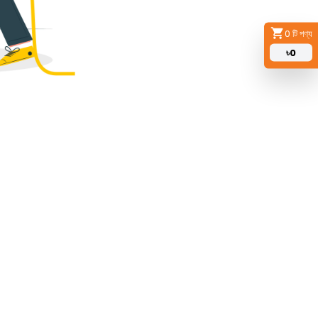
0
টি পণ্য
৳
0