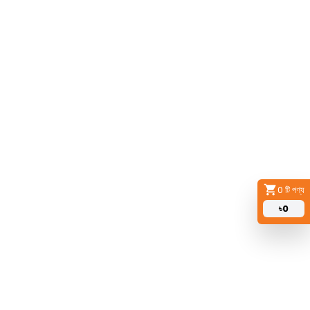
0
টি পণ্য
৳
0