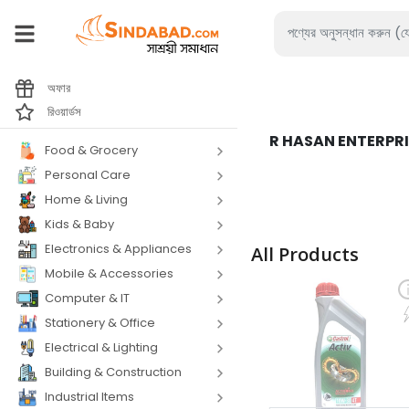
অফার
রিওয়ার্ডস
R HASAN ENTERPRI
Food & Grocery
Personal Care
Home & Living
Kids & Baby
Electronics & Appliances
All Products
Mobile & Accessories
Computer & IT
Stationery & Office
Electrical & Lighting
Building & Construction
Industrial Items