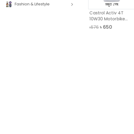
Fashion & Lifestyle
মজুত শেষ
Castrol Activ 4T
10W30 Motorbike
Mineral Oil, 1 Li
৳
650
৳676