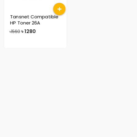
Tansnet Compatible
HP Toner 26A
৳
1280
৳1560