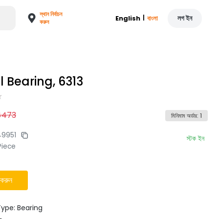
স্থান নির্বাচন
|
লগ ইন
English
বাংলা
করুন
l Bearing, 6313
4473
মিনিমাম অর্ডার
:
1
9951
স্টক ইন
Piece
 করুন
ype: Bearing