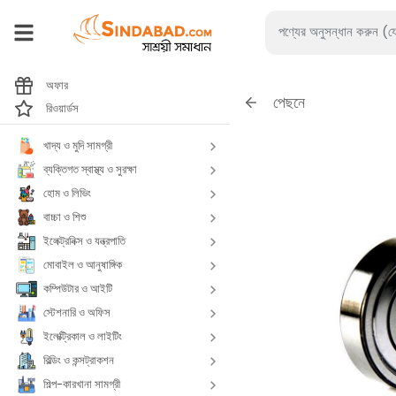
অফার
পেছনে
রিওয়ার্ডস
খাদ্য ও মুদি সামগ্রী
ব্যক্তিগত স্বাস্থ্য ও সুরক্ষা
হোম ও লিভিং
বাচ্চা ও শিশু
ইলেক্ট্রনিক্স ও যন্ত্রপাতি
মোবাইল ও আনুষাঙ্গিক
কম্পিউটার ও আইটি
স্টেশনারি ও অফিস
ইলেক্ট্রিকাল ও লাইটিং
বিল্ডিং ও কন্সট্রাকশন
শিল্প-কারখানা সামগ্রী