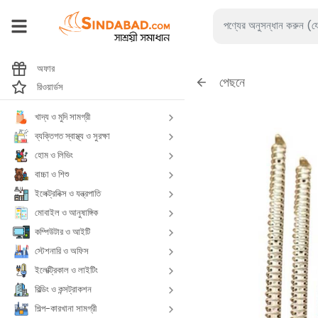
অফার
পেছনে
রিওয়ার্ডস
খাদ্য ও মুদি সামগ্রী
ব্যক্তিগত স্বাস্থ্য ও সুরক্ষা
হোম ও লিভিং
বাচ্চা ও শিশু
ইলেক্ট্রনিক্স ও যন্ত্রপাতি
মোবাইল ও আনুষাঙ্গিক
কম্পিউটার ও আইটি
স্টেশনারি ও অফিস
ইলেক্ট্রিকাল ও লাইটিং
বিল্ডিং ও কন্সট্রাকশন
শিল্প-কারখানা সামগ্রী