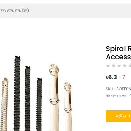
Spiral 
Access
৳
6.3
৳
7
SKU :
SOFF0
পরিমাপের একক
:
কার্টে যোগ