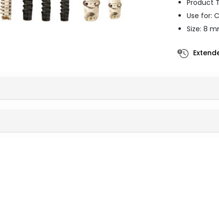
Product T
Use for: 
Size: 8 
Extende