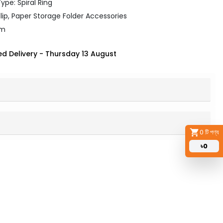
ype: Spiral Ring
Clip, Paper Storage Folder Accessories
mm
d Delivery
-
Thursday 13 August
0
টি পণ্য
৳
0