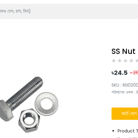
SS Nut
৳
24.5
৳
2
SKU :
IISI020
পরিমাপের একক
:
কার্টে যোগ
Product T