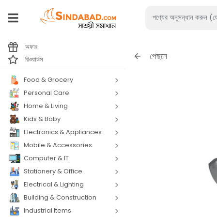
অফার
পেছনে
রিওয়ার্ডস
Food & Grocery
Personal Care
Home & Living
Kids & Baby
Electronics & Appliances
Mobile & Accessories
Computer & IT
Stationery & Office
Electrical & Lighting
Building & Construction
Industrial Items