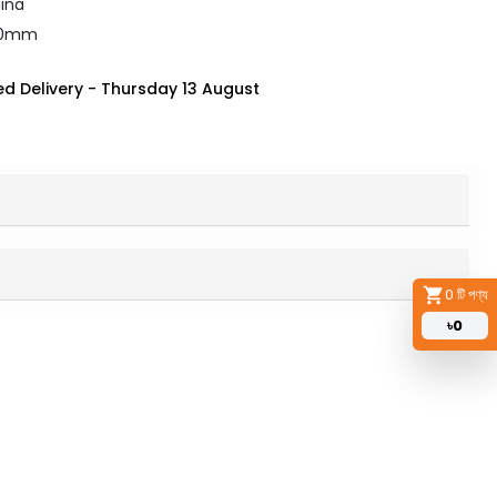
ina
x50mm
d Delivery
-
Thursday 13 August
0
টি পণ্য
৳
0