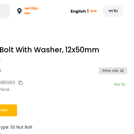
স্থান নির্বাচন
|
লগ ইন
English
বাংলা
করুন
 Bolt With Washer, 12x50mm
6
মিনিমাম অর্ডার
:
14
01850I50
স্টক ইন
Piece
 করুন
ype: SS Nut Bolt