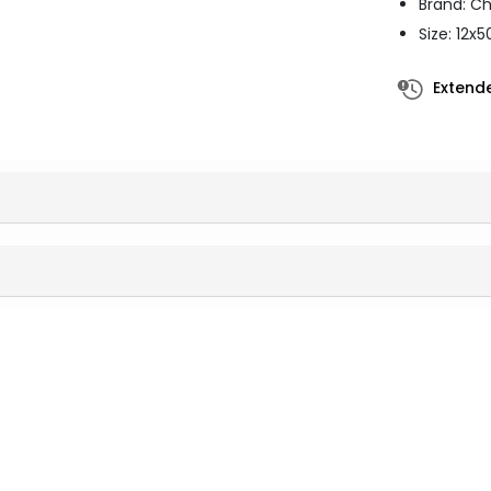
Brand: Ch
Size: 12
Extende