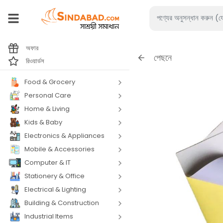
অফার
পেছনে
রিওয়ার্ডস
Food & Grocery
Personal Care
Home & Living
Kids & Baby
Electronics & Appliances
Mobile & Accessories
Computer & IT
Stationery & Office
Electrical & Lighting
Building & Construction
Industrial Items