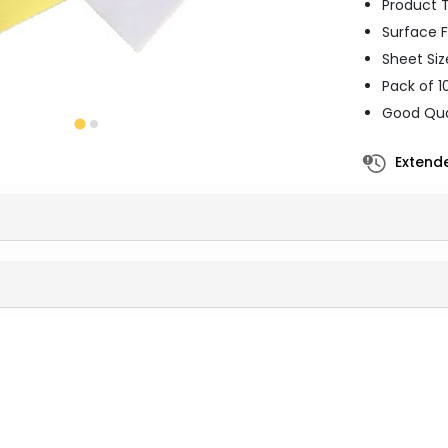
Product T
Surface F
Sheet Siz
Pack of 1
Good Qua
Extende