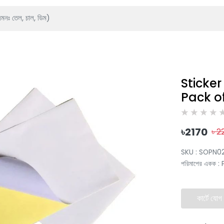
Sticker
Pack o
৳
2170
৳
2
SKU :
SOPN0
পরিমাপের একক
:
কার্টে যোগ