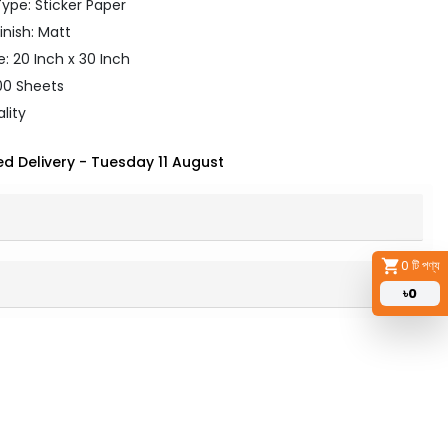
ype: Sticker Paper
inish: Matt
e: 20 Inch x 30 Inch
00 Sheets
lity
d Delivery
-
Tuesday 11 August
0
টি পণ্য
৳
0