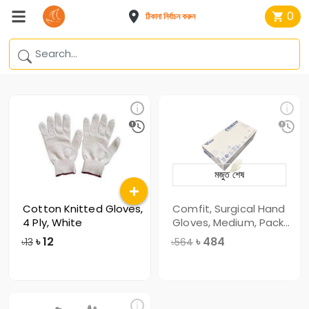
0
ঠিকানা নির্বাচন করুন
মজুত শেষ
Cotton Knitted Gloves,
Comfit, Surgical Hand
4 Ply, White
Gloves, Medium, Pack
of 100
৳
12
৳
484
৳13
৳564