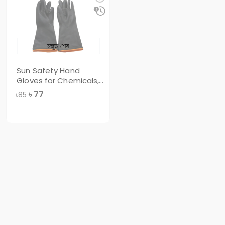
মজুত শেষ
Sun Safety Hand
Gloves for Chemicals,
Each Pair, X
৳
77
৳85