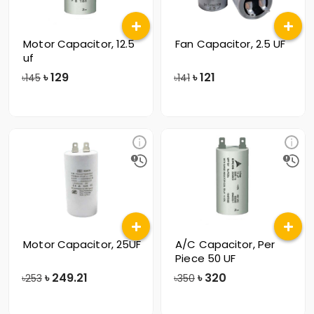
Motor Capacitor, 12.5
Fan Capacitor, 2.5 UF
uf
৳
129
৳
121
৳145
৳141
Motor Capacitor, 25UF
A/C Capacitor, Per
Piece 50 UF
৳
249.21
৳
320
৳253
৳350