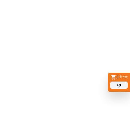
0
টি পণ্য
৳
0