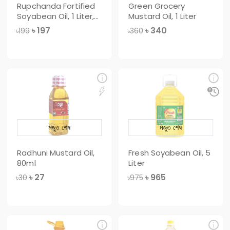
Rupchanda Fortified
Green Grocery
Soyabean Oil, 1 Liter,
Mustard Oil, 1 Liter
PET Bot
৳
197
৳
340
৳199
৳360
মজুত শেষ
মজুত শেষ
Radhuni Mustard Oil,
Fresh Soyabean Oil, 5
80ml
Liter
৳
27
৳
965
৳30
৳975