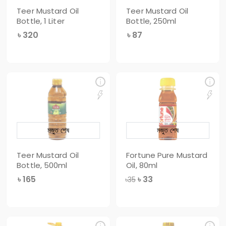
Teer Mustard Oil
Teer Mustard Oil
Bottle, 1 Liter
Bottle, 250ml
৳
320
৳
87
মজুত শেষ
মজুত শেষ
Teer Mustard Oil
Fortune Pure Mustard
Bottle, 500ml
Oil, 80ml
৳
165
৳
33
৳35