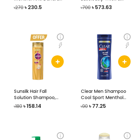
Shampoo
Long, 650ml
৳
230.5
৳
573.63
৳270
৳700
Sunsilk Hair Fall
Clear Men Shampoo
Solution Shampoo,
Cool Sport Menthol
170ml (Offer)
Anti Dandruff
৳
158.14
৳
77.25
৳180
৳90