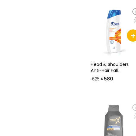
Head & Shoulders
Anti-Hair Fall
Shampoo , 340ml
৳
580
৳625