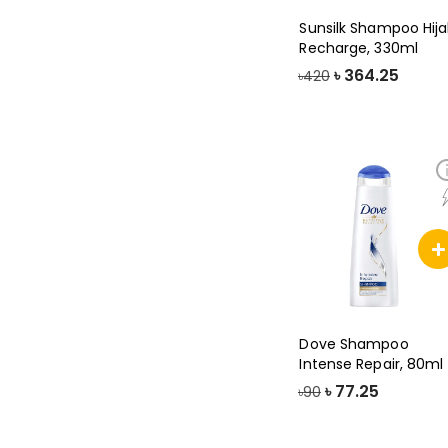
Sunsilk Shampoo Hij
Recharge, 330ml
৳
364.25
৳420
Dove Shampoo
Intense Repair, 80ml
৳
77.25
৳90