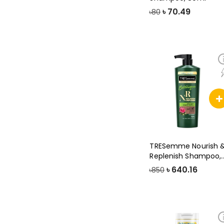
৳
70.49
৳80
TRESemme Nourish 
Replenish Shampoo,
580ml
৳
640.16
৳850