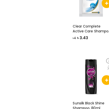
Clear Complete
Active Care Shampo
5.5ml
৳
3.43
৳4
Sunsilk Black Shine
Shampoo, 80ml