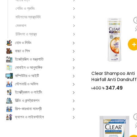
শেভিং ও গ্রুমিং
মহিলাদের স্বাস্থ্যবিধি
মেকআপ
চিকিৎসা ও স্বাস্থ্য
হোম ও লিভিং
বাচ্চা ও শিশু
ইলেক্ট্রনিক্স ও যন্ত্রপাতি
মোবাইল ও আনুষাঙ্গিক
Clear Shampoo Anti
কম্পিউটার ও আইটি
Hairfall Anti Dandruff
স্টেশনারি ও অফিস
330ml
৳
347.49
৳400
ইলেক্ট্রিকাল ও লাইটিং
বিল্ডিং ও কন্সট্রাকশন
শিল্প-কারখানা সামগ্রী
ফ্যাশন ও লাইফস্টাইল