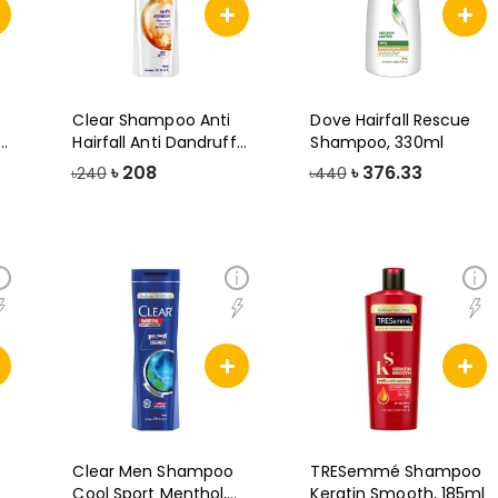
Clear Shampoo Anti
Dove Hairfall Rescue
o,
Hairfall Anti Dandruff,
Shampoo, 330ml
170ml
৳
208
৳
376.33
৳240
৳440
Clear Men Shampoo
TRESemmé Shampoo
Cool Sport Menthol,
Keratin Smooth, 185ml