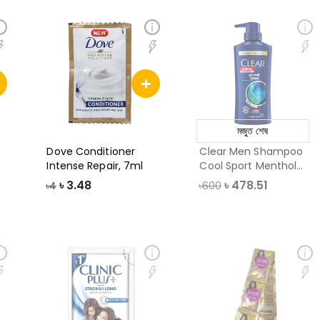
মজুত শেষ
Dove Conditioner
Clear Men Shampoo
Intense Repair, 7ml
Cool Sport Menthol
Anti Dandruff
৳
3.48
৳
478.51
৳4
৳600