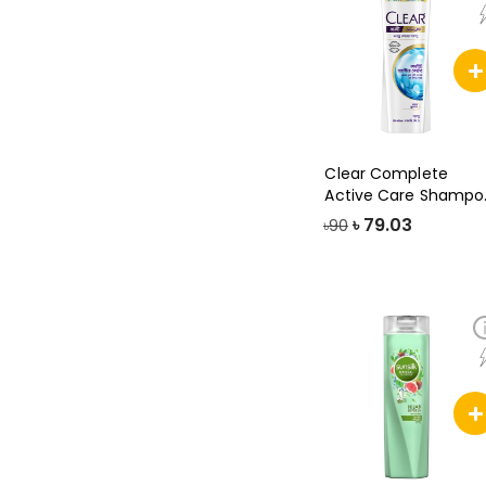
Clear Complete
Active Care Shampo
80ml
৳
79.03
৳90