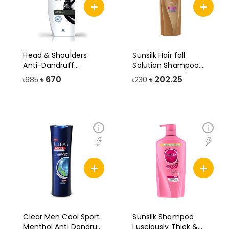
Head & Shoulders
Sunsilk Hair fall
Anti-Dandruff
Solution Shampoo,
Shampoo, 340ml, Sil
170ml
৳
670
৳
202.25
৳685
৳230
Clear Men Cool Sport
Sunsilk Shampoo
Menthol Anti Dandruff
Lusciously Thick &