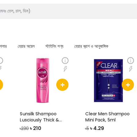
কালার
হেয়ার অয়েল
স্টাইলিং পণ্য
হেয়ার ব্রাশ ও আনুষাঙ্গিক
Sunsilk Shampoo
Clear Men Shampoo
Lusciously Thick &
Mini Pack, 5ml
Long, 170ml
৳
210
৳
4.29
৳230
৳5