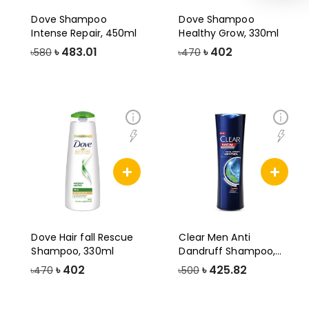
Dove Shampoo
Dove Shampoo
Intense Repair, 450ml
Healthy Grow, 330ml
৳
483.01
৳
402
৳580
৳470
Dove Hair fall Rescue
Clear Men Anti
Shampoo, 330ml
Dandruff Shampoo,
330ml, Cool Sport
৳
402
৳
425.82
৳470
৳500