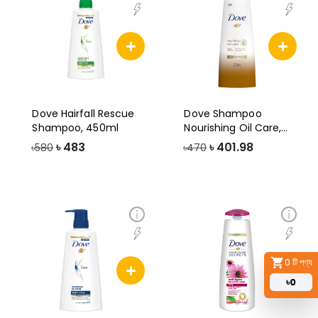
Dove Hairfall Rescue
Dove Shampoo
Shampoo, 450ml
Nourishing Oil Care,
330ml
৳
483
৳
401.98
৳580
৳470
0
টি পণ্য
৳
0