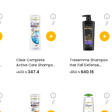
Clear Complete
Tresemme Shampoo
,
Active Care Shampoo,
Hair Fall Defense,
330ml
580ml
৳
347.4
৳
640.16
৳400
৳850