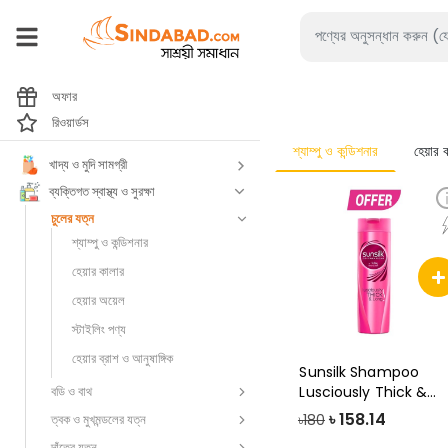
অফার
রিওয়ার্ডস
শ্যাম্পু ও কন্ডিশনার
হেয়ার 
খাদ্য ও মুদি সামগ্রী
ব্যক্তিগত স্বাস্থ্য ও সুরক্ষা
চুলের যত্ন
শ্যাম্পু ও কন্ডিশনার
হেয়ার কালার
হেয়ার অয়েল
স্টাইলিং পণ্য
হেয়ার ব্রাশ ও আনুষাঙ্গিক
Sunsilk Shampoo
বডি ও বাথ
Lusciously Thick &
Long, 170ml (Of
৳
158.14
ত্বক ও মুখমন্ডলের যত্ন
৳180
দাঁতের যত্ন