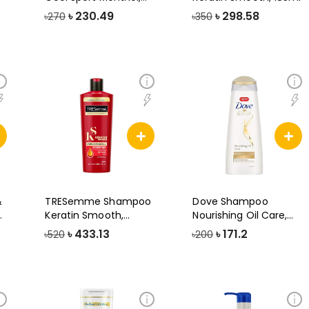
170ml
৳
230.49
৳
298.58
৳270
৳350
&
TRESemme Shampoo
Dove Shampoo
Keratin Smooth,
Nourishing Oil Care,
340ml
170ml
৳
433.13
৳
171.2
৳520
৳200