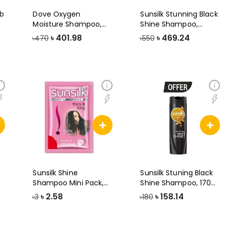
ab
Dove Oxygen
Sunsilk Stunning Black
Moisture Shampoo,
Shine Shampoo,
330ml
450ml
৳
401.98
৳
469.24
৳470
৳550
Sunsilk Shine
Sunsilk Stuning Black
Shampoo Mini Pack,
Shine Shampoo, 170ml
Thick & Long
(Offer)
৳
2.58
৳
158.14
৳3
৳180