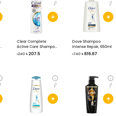
Clear Complete
Dove Shampoo
o,
Active Care Shampoo,
Intense Repair, 650ml
170ml
৳
207.5
৳
616.67
৳240
৳740