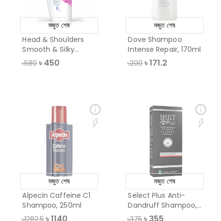
মজুত শেষ
মজুত শেষ
Head & Shoulders
Dove Shampoo
Smooth & Silky
Intense Repair, 170ml
Shampoo, 340ml
৳
450
৳
171.2
৳580
৳200
মজুত শেষ
মজুত শেষ
Alpecin Caffeine C1
Select Plus Anti-
Shampoo, 250ml
Dandruff Shampoo,
200ml
৳
1140
৳
355
৳1282.5
৳375