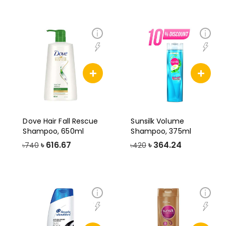
Dove Hair Fall Rescue
Sunsilk Volume
Shampoo, 650ml
Shampoo, 375ml
৳
616.67
৳
364.24
৳740
৳420