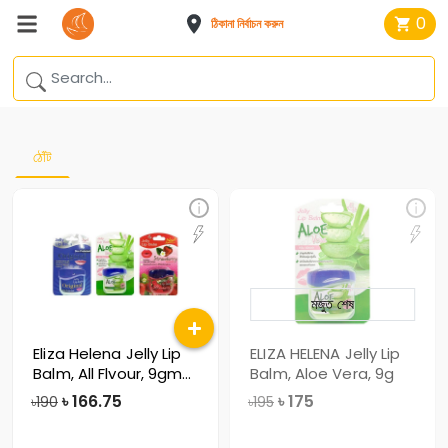
0
ঠিকানা নির্বাচন করুন
ঠোঁট
মজুত শেষ
Eliza Helena Jelly Lip
ELIZA HELENA Jelly Lip
Balm, All Flvour, 9gm
Balm, Aloe Vera, 9g
(Impo
৳
166.75
৳
175
৳190
৳195