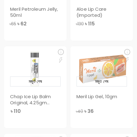
Meril Petroleum Jelly,
Aloe Lip Care
50ml
(Imported)
৳
62
৳
115
৳65
৳130
মজুত শেষ
মজুত শেষ
Chap Ice Lip Balm
Meril Lip Gel, 10gm
Original, 4.25gm
(Imported)
৳
110
৳
36
৳40