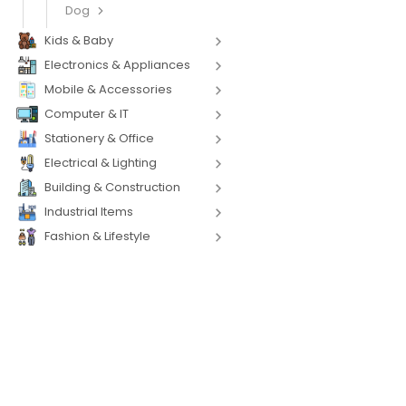
Dog
Kids & Baby
Electronics & Appliances
Mobile & Accessories
Computer & IT
Stationery & Office
Electrical & Lighting
Building & Construction
Industrial Items
Fashion & Lifestyle