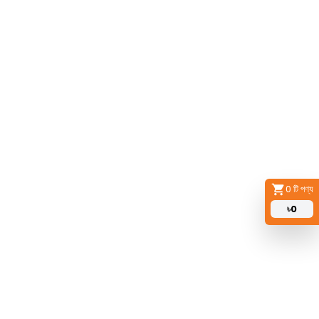
0
টি পণ্য
৳
0