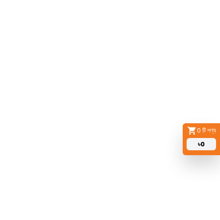
0
টি পণ্য
৳
0