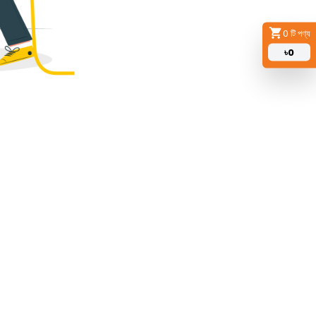
0
টি পণ্য
৳
0