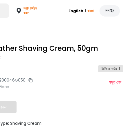
স্থান নির্বাচন
|
লগ ইন
English
বাংলা
করুন
Lather Shaving Cream, 50gm
মিনিমাম অর্ডার
:
1
200046G050
মজুত শেষ
Piece
 করুন
Type: Shaving Cream