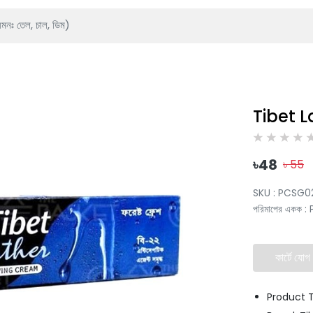
Tibet 
৳
48
৳
55
SKU :
PCSG0
পরিমাপের একক
:
কার্টে যোগ
Product 