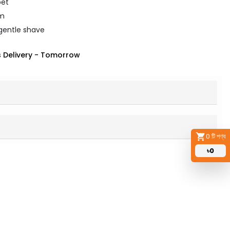
bet
gm
gentle shave
 Delivery
-
Tomorrow
0
টি পণ্য
৳
0