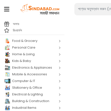
অফার
রিওয়ার্ডস
Food & Grocery
Personal Care
Home & Living
Kids & Baby
Electronics & Appliances
Mobile & Accessories
Computer & IT
Stationery & Office
Electrical & Lighting
Building & Construction
Industrial Items