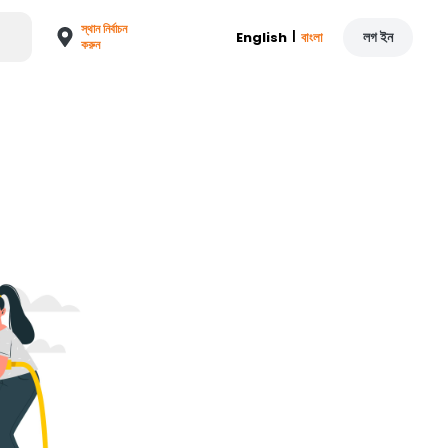
স্থান নির্বাচন
|
লগ ইন
English
বাংলা
করুন