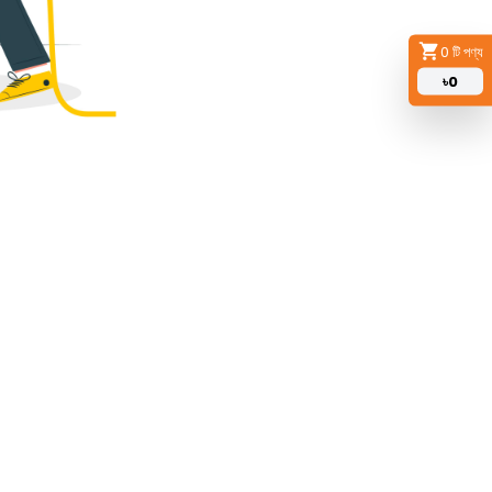
0
টি পণ্য
৳
0