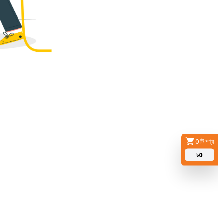
0
টি পণ্য
৳
0