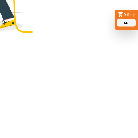
0
টি পণ্য
৳
0