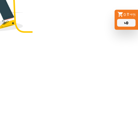
0
টি পণ্য
৳
0